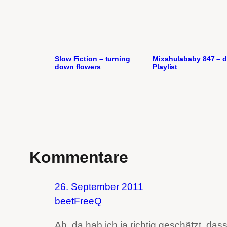
Slow Fiction – turning
Mixahulababy 847 – d
down flowers
Playlist
Kommentare
26. September 2011
beetFreeQ
Ah, da hab ich ja richtig geschätzt, da