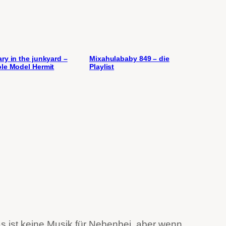
ry in the junkyard –
Mixahulababy 849 – die
le Model Hermit
Playlist
das ist keine Musik für Nebenbei, aber wenn