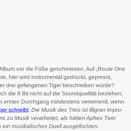
n Album vor die Füße geschmissen. Auf „Route One
e, hier wird instrumental gedrückt, gepresst,
der drei gefangenen Tiger beschreiben würde?
h die 8 Bit nicht auf die Soundqualität beziehen,
 im ersten Durchgang mindestens verwirrend, wenn
ber schreibt
:
Die Musik des Trios ist fili­gran impro­
ums zu Musik ver­ar­bei­tet, als hät­ten Aphex Twin
 ein musi­ka­li­sches Duell ausgefochten.