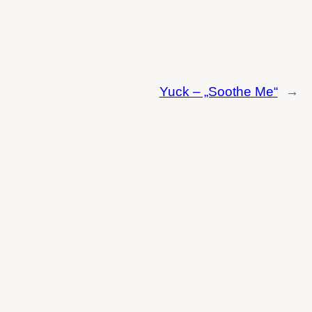
Yuck – „Soothe Me“
→