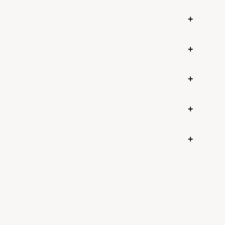
+
+
+
+
+