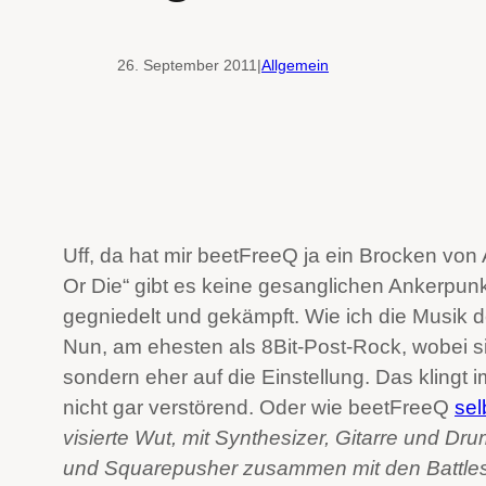
26. September 2011
|
Allgemein
Uff, da hat mir beetFreeQ ja ein Brocken vo
Or Die“ gibt es keine gesanglichen Ankerpunkt
gegniedelt und gekämpft. Wie ich die Musik 
Nun, am ehesten als 8Bit-Post-Rock, wobei sic
sondern eher auf die Einstellung. Das klingt
nicht gar verstörend. Oder wie beetFreeQ
sel
vi­sierte Wut, mit Syn­the­si­zer, Gitarre und Dr
und Squa­re­pus­her zusam­men mit den Batt­les