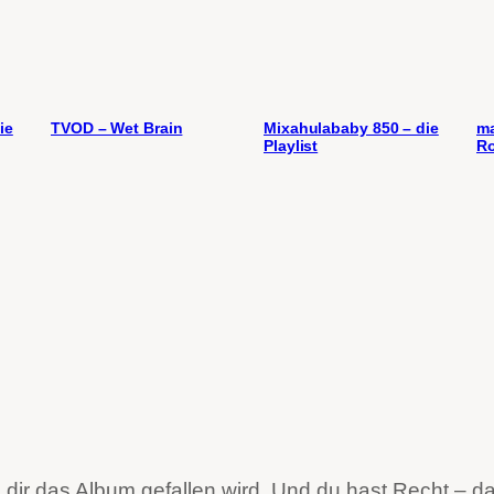
ie
TVOD – Wet Brain
Mixahulababy 850 – die
ma
Playlist
Ro
ss dir das Album gefallen wird. Und du hast Recht – 