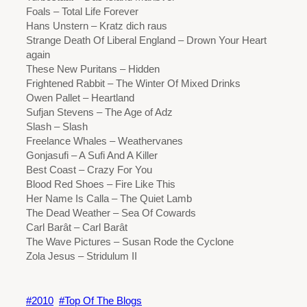
Foals – Total Life Forever
Hans Unstern – Kratz dich raus
Strange Death Of Liberal England – Drown Your Heart
again
These New Puritans – Hidden
Frightened Rabbit – The Winter Of Mixed Drinks
Owen Pallet – Heartland
Sufjan Stevens – The Age of Adz
Slash – Slash
Freelance Whales – Weathervanes
Gonjasufi – A Sufi And A Killer
Best Coast – Crazy For You
Blood Red Shoes – Fire Like This
Her Name Is Calla – The Quiet Lamb
The Dead Weather – Sea Of Cowards
Carl Barât – Carl Barât
The Wave Pictures – Susan Rode the Cyclone
Zola Jesus – Stridulum II
2010
Top Of The Blogs