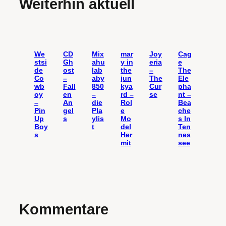
Weiterhin aktuell
We
CD
Mix
mar
Joy
Cag
stsi
Gh
ahu
y in
eria
e
de
ost
lab
the
–
The
Co
–
aby
jun
The
Ele
wb
Fall
850
kya
Cur
pha
oy
en
–
rd –
se
nt –
–
An
die
Rol
Bea
Pin
gel
Pla
e
che
Up
s
ylis
Mo
s In
Boy
t
del
Ten
s
Her
nes
mit
see
Kommentare