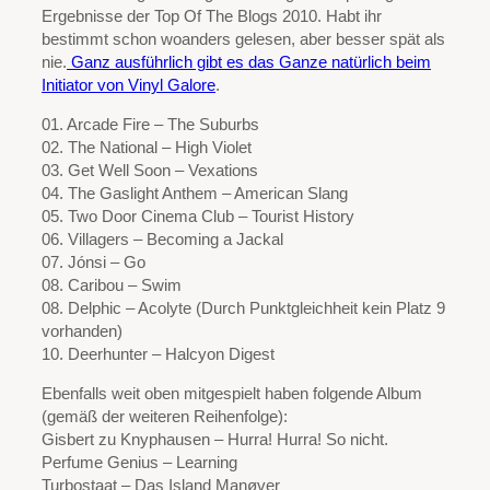
Ergebnisse der Top Of The Blogs 2010. Habt ihr
bestimmt schon woanders gelesen, aber besser spät als
nie.
Ganz ausführlich gibt es das Ganze natürlich beim
Initiator von Vinyl Galore
.
01. Arcade Fire – The Suburbs
02. The National – High Violet
03. Get Well Soon – Vexations
04. The Gaslight Anthem – American Slang
05. Two Door Cinema Club – Tourist History
06. Villagers – Becoming a Jackal
07. Jónsi – Go
08. Caribou – Swim
08. Delphic – Acolyte (Durch Punktgleichheit kein Platz 9
vorhanden)
10. Deerhunter – Halcyon Digest
Ebenfalls weit oben mitgespielt haben folgende Album
(gemäß der weiteren Reihenfolge):
Gisbert zu Knyphausen – Hurra! Hurra! So nicht.
Perfume Genius – Learning
Turbostaat – Das Island Manøver