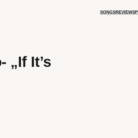
SONGS
REVIEWS
P
 „If It’s