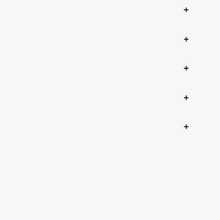
+
+
+
+
+