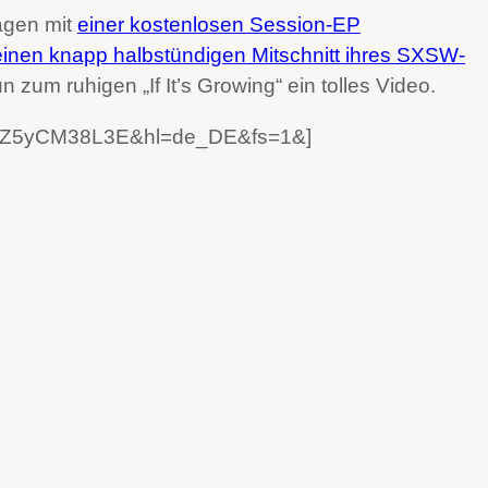
agen mit
einer kostenlosen Session-EP
einen knapp halbstündigen Mitschnitt ihres SXSW-
nun zum ruhigen „If It’s Growing“ ein tolles Video.
v=JZ5yCM38L3E&hl=de_DE&fs=1&]