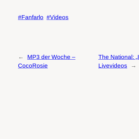
Fanfarlo
Videos
←
MP3 der Woche –
The National: „
CocoRosie
Livevideos
→