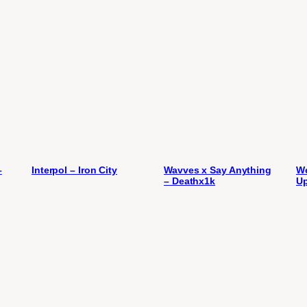
–
Interpol – Iron City
Wavves x Say Anything
We
– Deathx1k
U