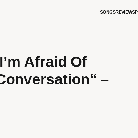
SONGS
REVIEWS
P
I’m Afraid Of
Conversation“ –