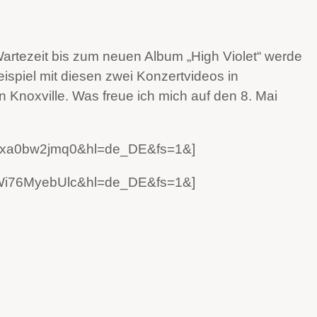
 Wartezeit bis zum neuen Album „High Violet“ werde
ispiel mit diesen zwei Konzertvideos in
n Knoxville. Was freue ich mich auf den 8. Mai
=xxa0bw2jmq0&hl=de_DE&fs=1&]
=Wi76MyebUlc&hl=de_DE&fs=1&]