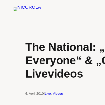
Zum
Inhalt
springen
The National: „
Everyone“ & „
Livevideos
6. April 2010
|
Live
, 
Videos