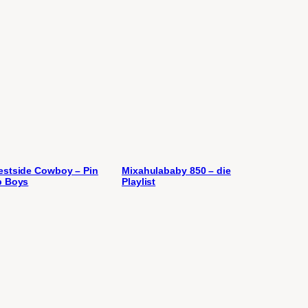
stside Cowboy – Pin
Mixahulababy 850 – die
p Boys
Playlist