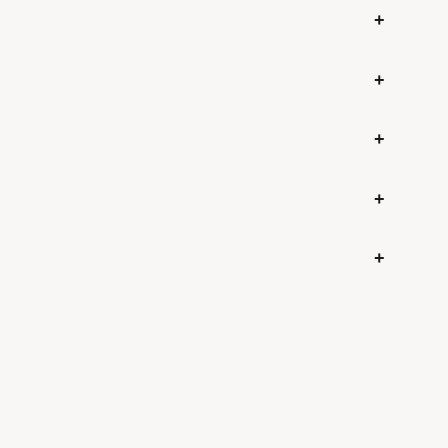
+
+
+
+
+