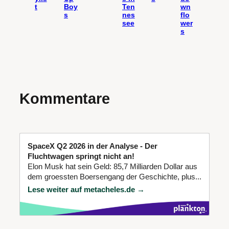
t
Boy
Ten
wn
s
nes
flo
see
wer
s
Kommentare
SpaceX Q2 2026 in der Analyse - Der
Fluchtwagen springt nicht an!
Elon Musk hat sein Geld: 85,7 Milliarden Dollar aus
dem groessten Boersengang der Geschichte, plus...
Lese weiter auf metacheles.de →