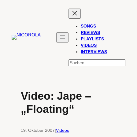
Zum
Inhalt
springen
SONGS
REVIEWS
PLAYLISTS
VIDEOS
INTERVIEWS
SUCHEN
Video: Jape –
„Floating“
19. Oktober 2007
|
Videos