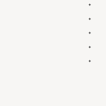
+
+
+
+
+