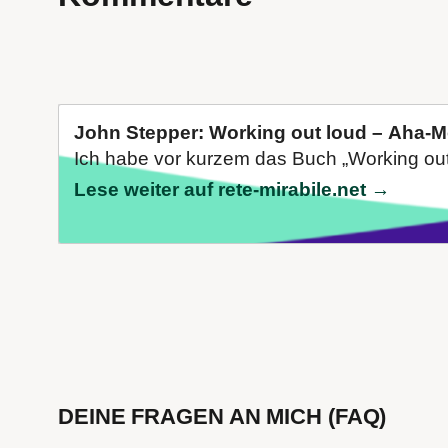
John Stepper: Working out loud – Aha-
Ich habe vor kurzem das Buch „Working out 
Lese weiter auf rete-mirabile.net →
DEINE FRAGEN AN MICH (FAQ)