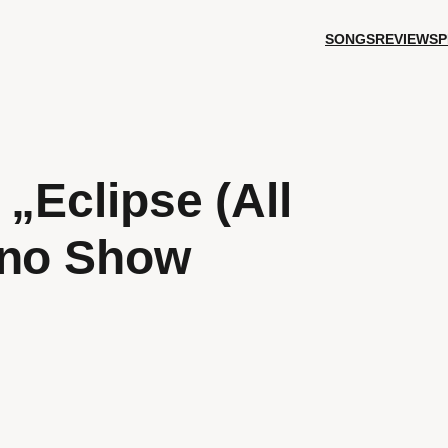
SONGS
REVIEWS
P
 „Eclipse (All
eno Show