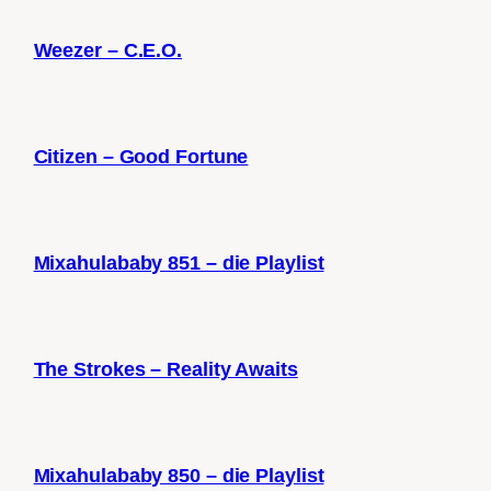
Weezer – C.E.O.
Citizen – Good Fortune
Mixahulababy 851 – die Playlist
The Strokes – Reality Awaits
Mixahulababy 850 – die Playlist