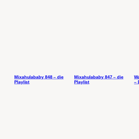
Mixahulababy 848 – die
Mixahulababy 847 – die
Wa
Playlist
Playlist
– 