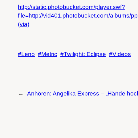
http://static.photobucket.com/player.swf?
file=http://vid401.photobucket.com/albums/p
(via)
Leno
Metric
Twilight: Eclipse
Videos
←
Anhören: Angelika Express – „Hände hoc