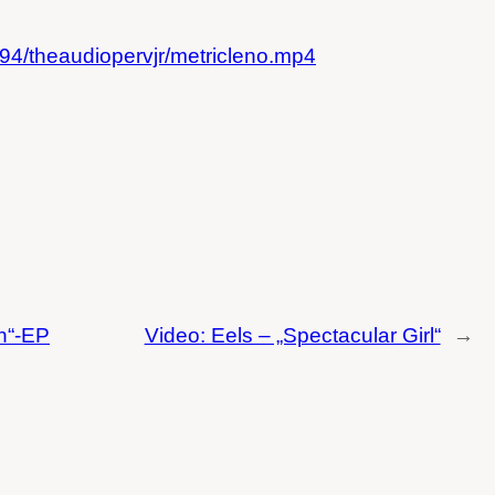
p94/theaudiopervjr/metricleno.mp4
h“-EP
Video: Eels – „Spectacular Girl“
→