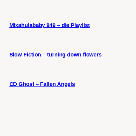
Mixahulababy 849 – die Playlist
Slow Fiction – turning down flowers
CD Ghost – Fallen Angels