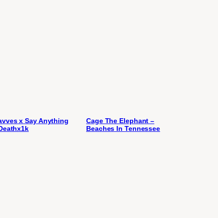
vves x Say Anything
Cage The Elephant –
Deathx1k
Beaches In Tennessee