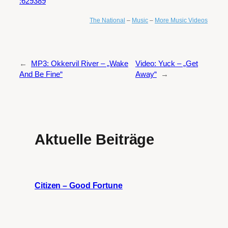
:629389
The National
–
Music
–
More Music Videos
←
MP3: Okkervil River – „Wake
Video: Yuck – „Get
And Be Fine“
Away“
→
Aktuelle Beiträge
Citizen – Good Fortune