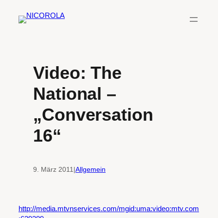
Zum
Inhalt
springen
Video: The
National –
„Conversation
16“
9. März 2011
|
Allgemein
http://media.mtvnservices.com/mgid:uma:video:mtv.com