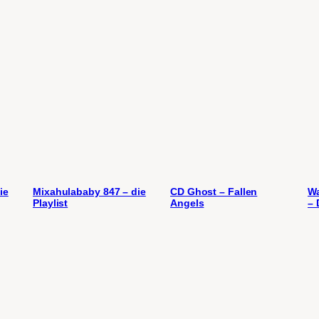
ie
Mixahulababy 847 – die
CD Ghost – Fallen
Wa
Playlist
Angels
– 