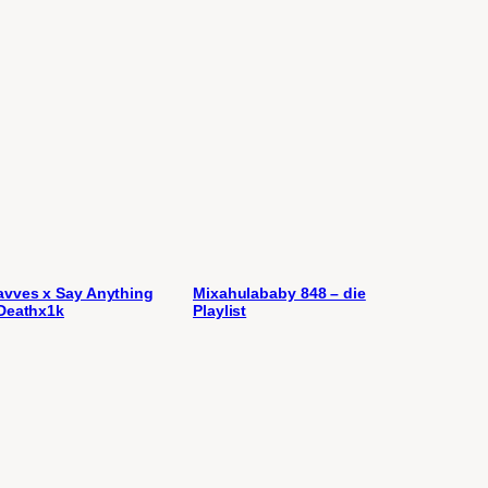
vves x Say Anything
Mixahulababy 848 – die
Deathx1k
Playlist