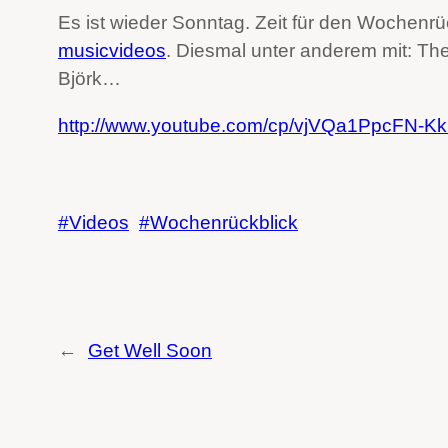
Es ist wieder Sonntag. Zeit für den Wochenr
musicvideos
. Diesmal unter anderem mit: The
Björk…
http://www.youtube.com/cp/vjVQa1PpcFN
Videos
Wochenrückblick
←
Get Well Soon