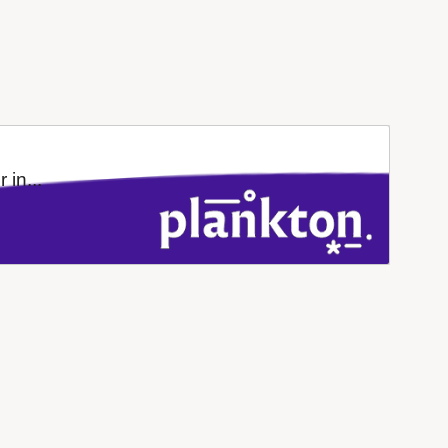
in...