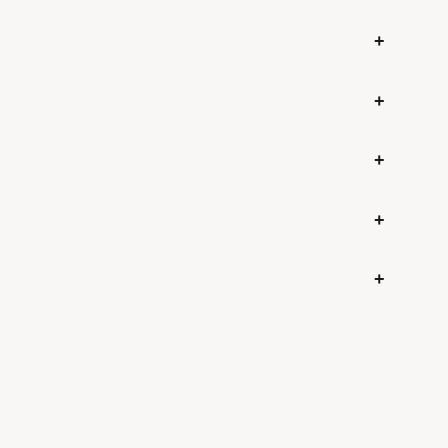
+
+
+
+
+