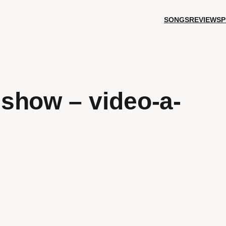
SONGS
REVIEWS
P
show – video-a-