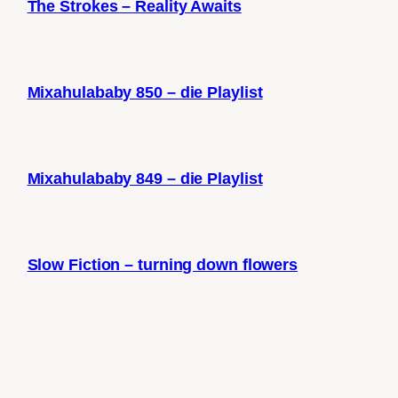
The Strokes – Reality Awaits
Mixahulababy 850 – die Playlist
Mixahulababy 849 – die Playlist
Slow Fiction – turning down flowers