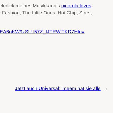
ückblick meines Musikkanals
nicorola loves
 Fashion, The Little Ones, Hot Chip, Stars,
-KkEA6oKW9zSU-l57Z_IJTRWiTKD7Hfo=
Jetzt auch Universal: imeem hat sie alle
→