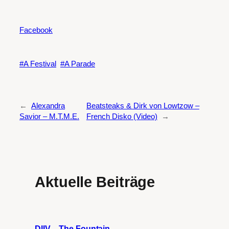
Facebook
A Festival
A Parade
←
Alexandra
Beatsteaks & Dirk von Lowtzow –
Savior – M.T.M.E.
French Disko (Video)
→
Aktuelle Beiträge
DIIV – The Fountain