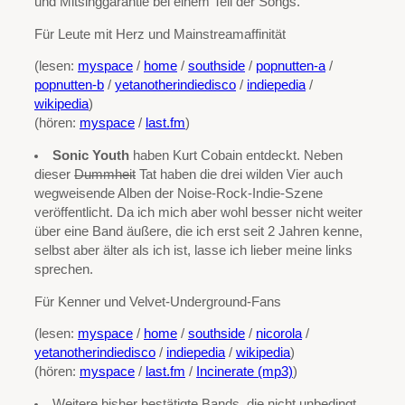
und Mitsinggarantie bei einem Teil der Songs.
Für Leute mit Herz und Mainstreamaffinität
(lesen:
myspace
/
home
/
southside
/
popnutten-a
/
popnutten-b
/
yetanotherindiedisco
/
indiepedia
/
wikipedia
)
(hören:
myspace
/
last.fm
)
Sonic Youth
haben Kurt Cobain entdeckt. Neben
dieser
Dummheit
Tat haben die drei wilden Vier auch
wegweisende Alben der Noise-Rock-Indie-Szene
veröffentlicht. Da ich mich aber wohl besser nicht weiter
über eine Band äußere, die ich erst seit 2 Jahren kenne,
selbst aber älter als ich ist, lasse ich lieber meine links
sprechen.
Für Kenner und Velvet-Underground-Fans
(lesen:
myspace
/
home
/
southside
/
nicorola
/
yetanotherindiedisco
/
indiepedia
/
wikipedia
)
(hören:
myspace
/
last.fm
/
Incinerate (mp3)
)
Weitere bisher bestätigte Bands, die nicht unbedingt