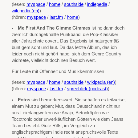
(lesen:
myspace
/
home
/
southside
/
indiepedia
/
wikipedia (en)
)
(hören:
myspace
/
last.fm
/
home
)
Me First And The Gimme Gimmes
ist ne dann doch
ziemlich durchgeknallte Punkband, die Pop-Klassiker
aller Jahrzehnte covert. Das Ergebnis ist naturgemäß
bunt gemischt und laut. Da das letzte Album, das ich
leider noch nicht gehört habe, sich dem Genre Country
widmete, vielleicht doch nen Besuch wert.
Für Leute mit Offenheit und Musikkenntnissen
(lesen:
myspace
/
home
/
southside
/
wikipedia (en)
)
(hören:
myspace
/
last.fm
/
spreeblick (podcast)
)
Fotos
sind bemerkenswert. Sie schaffen es teilweise,
einem Mut zu geben; Mut, dass Deutschland nicht nur
aus Leierlangweilern wie Anajo, Betonköpfen wie
Tocotronic oder unverkäuflichen Göttern wie dem Jeans
Team besteht. Gute Riffs, im Vergleich zu
englischsprachigem Indie recht anspruchsvolle Texte