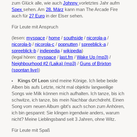
zum Glück alle, wie auch
Johnny
vorletztes Jahr aufm
Spex
sehen. Am
28. März
kann man The Arcade Fire
auch für
27 Euro
in der Elser sehen.
Für Leute mit Anspruch
(lesen:
myspace
/
home
/
southside
/
nicorola-a
/
nicorola-b
/
nicorola-c
/
popnutten
/
spreeblick-a
/
spreeblick-b
/
indiepedia
/
wikipedia
)
(legal hören:
myspace
/
last.fm
/
Wake Up (mp3)
/
Neighbourhood #2 (Laika) (mp3)
/
Guns of Brixton
(spontan live)
)
Kings Of Leon
sind meine Könige. Ich liebe beide
Alben bis aufs Letzte, nicht mal objektiv langweilige
Songs wie Milk können mich aufhalten. Ich tanze, bis ich
schwitze, ich tanze, bis mein Nachbar durchdreht. Einen
Song vom neuen Album gibt’s auch schon zum Anhören,
ich bin gespannt: Sie klingen irgendwie anders, warum
nicht? Meine Lieblingsband seit 3 Jahren, ohne Witz.
Für Leute mit Spaß