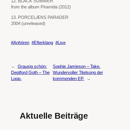
12. BLACK SUMMER
from the album Piramida (2012)
13. PORCELÆNS PARADER
2004 (unreleased)
Anhören
Efterklang
Live
←
Grausig schön:
Sophie Jamieson – Take.
Deptford Goth – The
Wundervoller Titelsong der
Loop.
kommenden EP.
→
Aktuelle Beiträge