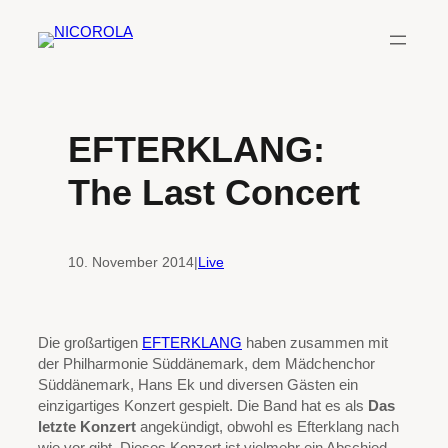
Zum
Inhalt
springen
EFTERKLANG:
The Last Concert
10. November 2014
|
Live
Die großartigen
EFTERKLANG
haben zusammen mit
der Philharmonie Süddänemark, dem Mädchenchor
Süddänemark, Hans Ek und diversen Gästen ein
einzigartiges Konzert gespielt. Die Band hat es als
Das
letzte Konzert
angekündigt, obwohl es Efterklang nach
wie vor gibt. Dieses Konzert ist vielmehr ein Abschied