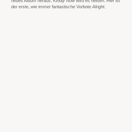
neues Album heraus.
Kindly Now
wird es heißen. Hier ist
der erste, wie immer fantastische Vorbote
Alright
.