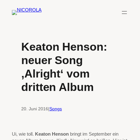
Zum
Inhalt
springen
Keaton Henson:
neuer Song
‚Alright‘ vom
dritten Album
20. Juni 2016
|
Songs
Ui, wie toll.
Keaton Henson
bringt im September ein