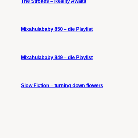
The Strokes – Reality Awaits
Mixahulababy 850 – die Playlist
Mixahulababy 849 – die Playlist
Slow Fiction – turning down flowers