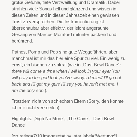
große Gefühle, tiefe Verzweiflung und Dramatik. Dabei
strahlen viele Songs hell und glänzend und wissen in
diesen Zeiten und in dieser Jahreszeit einen gewissen
Trost zu versprechen. Die Instrumentierung ist
überschaubar aber effektiv, der leicht angerauhte
Gesang von Marcus Momford mitunter packend und
berührend.
Pathos, Pomp und Pop sind gute Weggefährten, aber
manchmal ist mir das hier eine Spur zu viel. Ein wenig zu
ernst, ein bischen zu sakral (wie in „Dust Bowl Dance“:
there will come a time when I will look in your eye/ You
will pray to the god that you’ve always denied/ I’ll go out
back and I’ll get my gun/ I’ll say you haven’t met me, I
am the only son.
).
Trotzdem nicht von schlechten Eltern (Sorry, den konnte
ich mir nicht verkneifen).
Highlights: „Sigh No More“, „The Cave“, „Dust Bowl
Dance“
[xrr rating=7/10 imageset=tiny_star label=“Wertung:“]