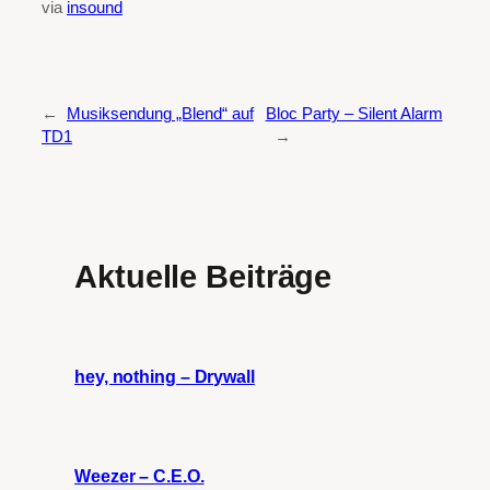
via
insound
←
Musiksendung „Blend“ auf
Bloc Party – Silent Alarm
TD1
→
Aktuelle Beiträge
hey, nothing – Drywall
Weezer – C.E.O.