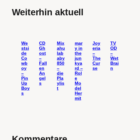
Weiterhin aktuell
We
CD
Mix
mar
Joy
TV
stsi
Gh
ahu
y in
eria
OD
de
ost
lab
the
–
–
Co
–
aby
jun
The
Wet
wb
Fall
850
kya
Cur
Brai
oy
en
–
rd –
se
n
–
An
die
Rol
Pin
gel
Pla
e
Up
s
ylis
Mo
Boy
t
del
s
Her
mit
Kommentare