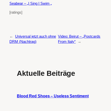
Seabear – „I Sing I Swim „
[ratings]
←
Universal jetzt auch ohne
Video: Beirut – „Postcards
DRM (Nachtrag)
From Italy“
→
Aktuelle Beiträge
Blood Red Shoes – Useless Sentiment