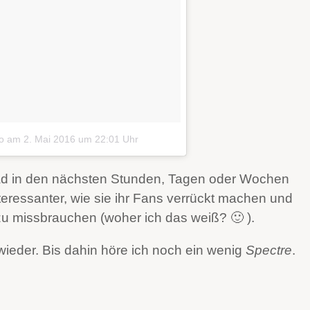
o
am
2. Mai 2016 um 22:01 Uhr
head in den nächsten Stunden, Tagen oder Wochen
nteressanter, wie sie ihr Fans verrückt machen und
zu missbrauchen (woher ich das weiß? 🙂 ).
wieder. Bis dahin höre ich noch ein wenig
Spectre
.