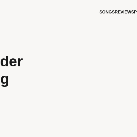
SONGS
REVIEWS
P
 der
ng