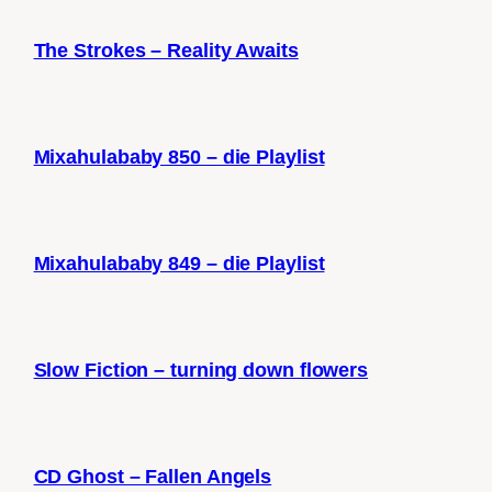
The Strokes – Reality Awaits
Mixahulababy 850 – die Playlist
Mixahulababy 849 – die Playlist
Slow Fiction – turning down flowers
CD Ghost – Fallen Angels