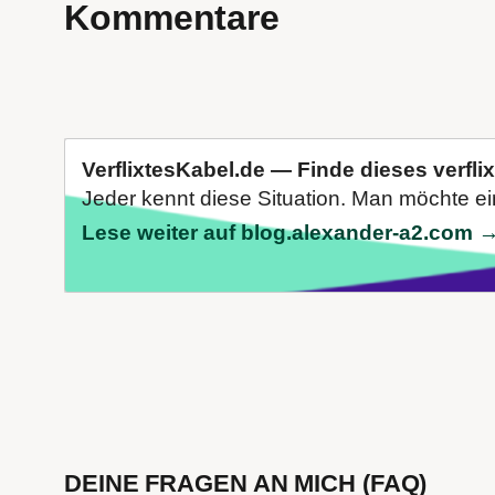
Kommentare
VerflixtesKabel.de — Finde dieses verfli
Jeder kennt diese Situation. Man möchte e
Lese weiter auf blog.alexander-a2.com 
DEINE FRAGEN AN MICH (FAQ)