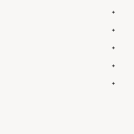
+
+
+
+
+