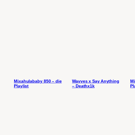
Mixahulababy 850 – die
Wavves x Say Anything
Mi
Playlist
– Deathx1k
Pl