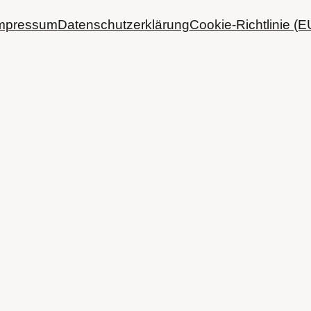
mpressum
Datenschutzerklärung
Cookie-Richtlinie (E
Spotify
SoundCloud
Bandcamp
Mastodon
Bluesky