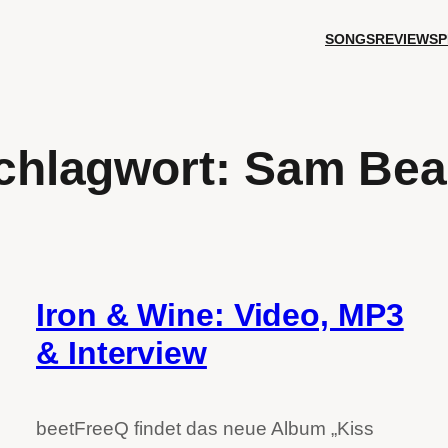
SONGS
REVIEWS
P
chlagwort:
Sam Be
Iron & Wine: Video, MP3
& Interview
beetFreeQ findet das neue Album „Kiss