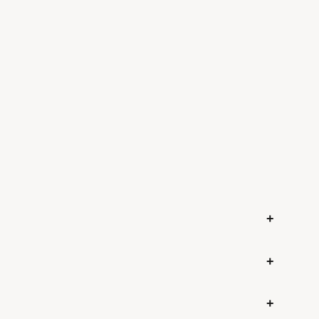
+
+
+