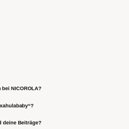
ch bei NICOROLA?
Mixahulababy“?
d deine Beiträge?