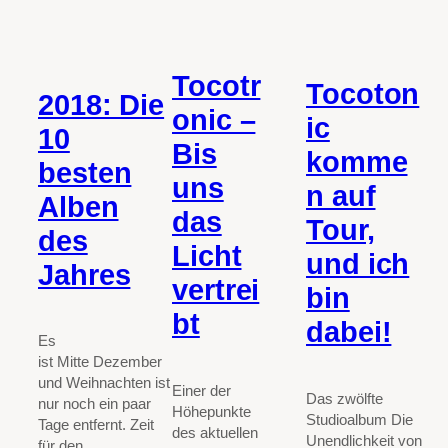
Tocotr
Tocoton
2018: Die
onic –
ic
10
Bis
komme
besten
uns
n auf
Alben
das
Tour,
des
Licht
und ich
Jahres
vertrei
bin
bt
dabei!
Es
ist Mitte Dezember
und Weihnachten ist
Einer der
Das zwölfte
nur noch ein paar
Höhepunkte
Studioalbum Die
Tage entfernt. Zeit
des aktuellen
Unendlichkeit von
für den