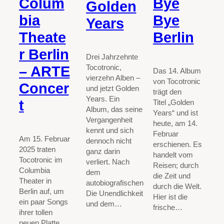
Colum
Bye
Golden
bia
Bye
Years
Theate
Berlin
r Berlin
Drei Jahrzehnte
Tocotronic,
– ARTE
Das 14. Album
vierzehn Alben –
von Tocotronic
Concer
und jetzt Golden
trägt den
Years. Ein
t
Titel „Golden
Album, das seine
Years“ und ist
Vergangenheit
heute, am 14.
kennt und sich
Februar
Am 15. Februar
dennoch nicht
erschienen. Es
2025 traten
ganz darin
handelt vom
Tocotronic im
verliert. Nach
Reisen; durch
Columbia
dem
die Zeit und
Theater in
autobiografischen
durch die Welt.
Berlin auf, um
Die Unendlichkeit
Hier ist die
ein paar Songs
und dem…
frische…
ihrer tollen
neuen Platte