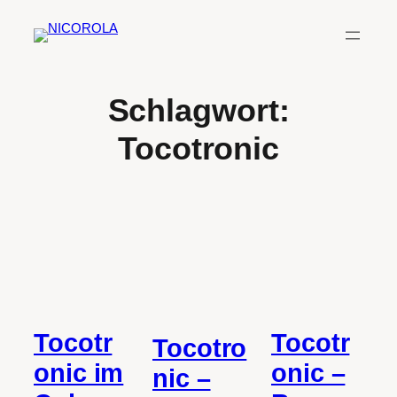
Zum
Inhalt
springen
Schlagwort:
Tocotronic
Tocotr
Tocotr
Tocotro
onic im
onic –
nic –