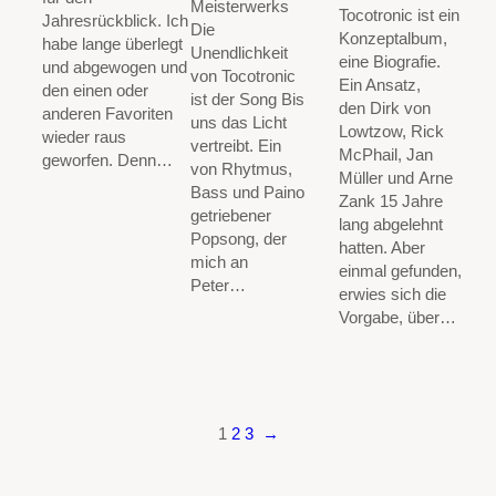
Meisterwerks
Tocotronic ist ein
Jahresrückblick. Ich
Die
Konzeptalbum,
habe lange überlegt
Unendlichkeit
eine Biografie.
und abgewogen und
von Tocotronic
Ein Ansatz,
den einen oder
ist der Song Bis
den Dirk von
anderen Favoriten
uns das Licht
Lowtzow, Rick
wieder raus
vertreibt. Ein
McPhail, Jan
geworfen. Denn…
von Rhytmus,
Müller und Arne
Bass und Paino
Zank 15 Jahre
getriebener
lang abgelehnt
Popsong, der
hatten. Aber
mich an
einmal gefunden,
Peter…
erwies sich die
Vorgabe, über…
1
2
3
→