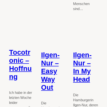
Menschen
sind…
Tocotr
Ilgen-
Ilgen-
onic –
Nur –
Nur –
Hoffnu
Easy
In My
ng
Way
Head
Out
Ich habe in der
Die
letzten Woche
Hamburgerin
leider
Die
Ilgen-Nur, deren