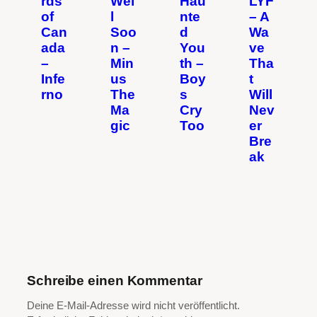
rds
Wel
Hau
LYF
of
l
nte
– A
Can
Soo
d
Wa
ada
n –
You
ve
–
Min
th –
Tha
Infe
us
Boy
t
rno
The
s
Will
Ma
Cry
Nev
gic
Too
er
Bre
ak
Schreibe einen Kommentar
Deine E-Mail-Adresse wird nicht veröffentlicht.