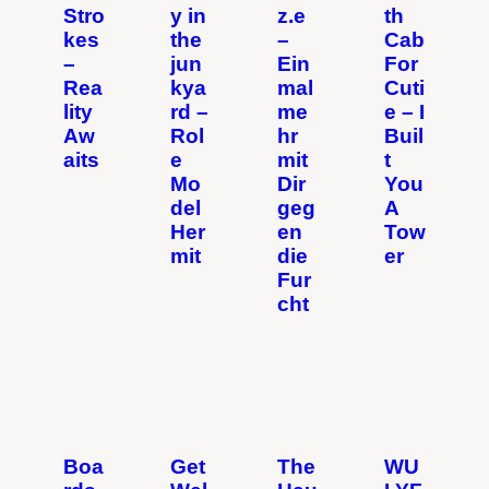
Stro
y in
z.e
th
kes
the
–
Cab
–
jun
Ein
For
Rea
kya
mal
Cuti
lity
rd –
me
e – I
Aw
Rol
hr
Buil
aits
e
mit
t
Mo
Dir
You
del
geg
A
Her
en
Tow
mit
die
er
Fur
cht
Boa
Get
The
WU