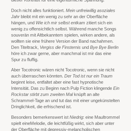
dieser Kontrast für eine eigentümliche Spannung.
Doch nicht alles funktioniert.
Mein unfreiwillig asoziales
Jahr
bleibt mit ein wenig zu sehr an der Oberfläche
hängen, und
Wie ich mir selbst entkam
zitiert sich ein
wenig zu offensichtlich selbst. Während manche Songs
souverän mit Altbekanntem spielen, wirken andere, als
wollten sie eine frühere Version der Band nachahmen.
Den Titeltrack,
Vergiss die Finsternis
und
Bye Bye Berlin
höre ich zwar gerne, aber manchmal ist mir das eine
Spur zu fluffig.
Aber Tocotronic wären nicht Tocotronic, wenn sie nicht
auch überraschen könnten.
Der Tod ist nur ein Traum
beginnt leise, entfaltet aber eine fast hypnotische
Intensität. Das zu Beginn nach Pulp Fiction klingende
Ein
Rockstar stirbt zum zweiten Mal
knüpft an alte
Schrammel-Tage an und tut das mit einer ungekünstelten
Dringlichkeit, die erfrischend ist.
Besonders bemerkenswert ist
Niedrig
: eine Maultrommel
spielt eineMelodie, die leichtfüßig wirkt, sich aber unter
der Oberfläche mit depressiv-melancholischen