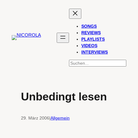
Zum
Inhalt
springen
SONGS
REVIEWS
PLAYLISTS
VIDEOS
INTERVIEWS
SUCHEN
Unbedingt lesen
29. März 2006
|
Allgemein