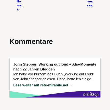
flo
nes
wer
see
s
Kommentare
John Stepper: Working out loud – Aha-Momente
nach 22 Jahren Bloggen
Ich habe vor kurzem das Buch „Working out Loud“
von John Stepper gelesen. Dabei hatte ich einige...
Lese weiter auf rete-mirabile.net →