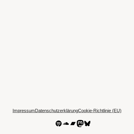
Impressum
Datenschutzerklärung
Cookie-Richtlinie (EU)
Spotify
SoundCloud
Bandcamp
Mastodon
Bluesky