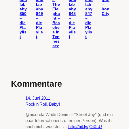
lab
lab
The
lab
lab
–
aby
aby
Ele
aby
aby
Iron
850
849
pha
848
847
City
–
–
nt –
–
–
die
die
Bea
die
die
Pla
Pla
che
Pla
Pla
ylis
ylis
s In
ylis
ylis
t
t
Ten
t
t
nes
see
Kommentare
14. Juni 2011
Rock’n’Roll, Baby!
@nicorola White Denim – “Street Joy” (und ein
paar Informationen zu meiner Person): Was ihr
noch nicht wusstet: …
http://bit.ly/jOiXsU