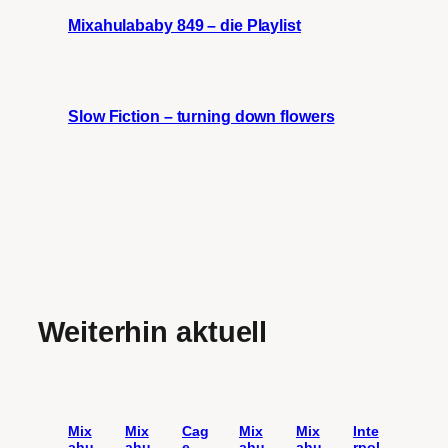
Mixahulababy 849 – die Playlist
Slow Fiction – turning down flowers
Weiterhin aktuell
Mix
Mix
Cag
Mix
Mix
Inte
ahu
ahu
e
ahu
ahu
rpol