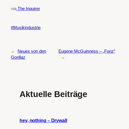
via
The Inquirer
Musikindustrie
←
Neues von den
Eugene McGuinness – „Fonz“
Gorillaz
→
Aktuelle Beiträge
hey, nothing – Drywall