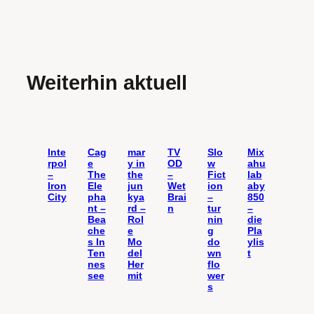
Weiterhin aktuell
Inte
Cag
mar
TV
Slo
Mix
rpol
e
y in
OD
w
ahu
–
The
the
–
Fict
lab
Iron
Ele
jun
Wet
ion
aby
City
pha
kya
Brai
–
850
nt –
rd –
n
tur
–
Bea
Rol
nin
die
che
e
g
Pla
s In
Mo
do
ylis
Ten
del
wn
t
nes
Her
flo
see
mit
wer
s