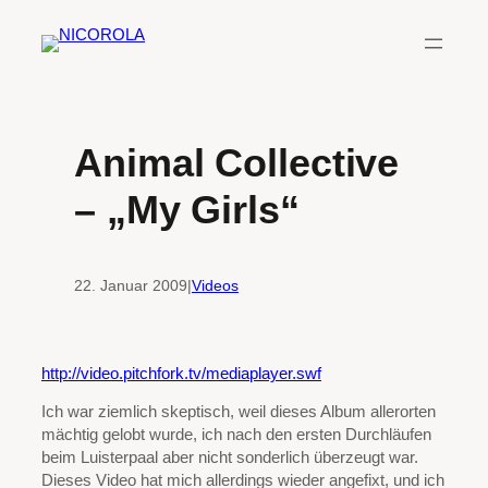
Zum
Inhalt
springen
Animal Collective
– „My Girls“
22. Januar 2009
|
Videos
http://video.pitchfork.tv/mediaplayer.swf
Ich war ziemlich skeptisch, weil dieses Album allerorten
mächtig gelobt wurde, ich nach den ersten Durchläufen
beim Luisterpaal aber nicht sonderlich überzeugt war.
Dieses Video hat mich allerdings wieder angefixt, und ich