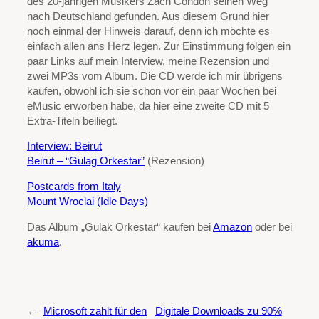
des 20-jährigen Musikers Zach Condon seinen Weg
nach Deutschland gefunden. Aus diesem Grund hier
noch einmal der Hinweis darauf, denn ich möchte es
einfach allen ans Herz legen. Zur Einstimmung folgen ein
paar Links auf mein Interview, meine Rezension und
zwei MP3s vom Album. Die CD werde ich mir übrigens
kaufen, obwohl ich sie schon vor ein paar Wochen bei
eMusic erworben habe, da hier eine zweite CD mit 5
Extra-Titeln beiliegt.
Interview: Beirut
Beirut – “Gulag Orkestar”
(Rezension)
Postcards from Italy
Mount Wroclai (Idle Days)
Das Album „Gulak Orkestar“ kaufen bei
Amazon
oder bei
akuma
.
←
Microsoft zahlt für den
Digitale Downloads zu 90%