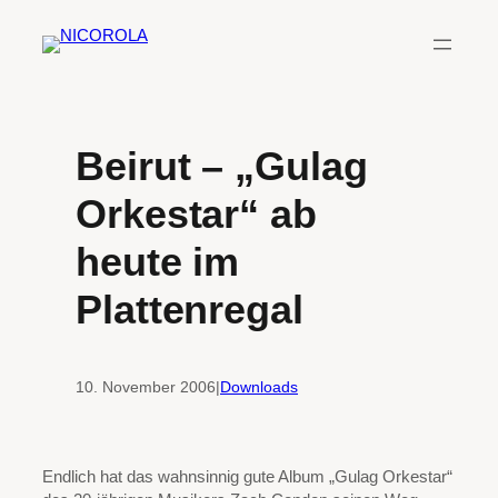
Zum
Inhalt
springen
Beirut – „Gulag
Orkestar“ ab
heute im
Plattenregal
10. November 2006
|
Downloads
Endlich hat das wahnsinnig gute Album „Gulag Orkestar“