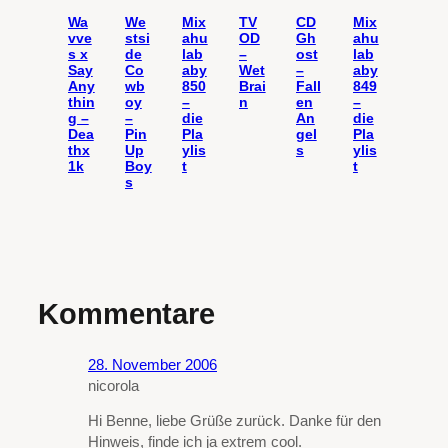
Wa
We
Mix
TV
CD
Mix
vve
stsi
ahu
OD
Gh
ahu
s x
de
lab
–
ost
lab
Say
Co
aby
Wet
–
aby
Any
wb
850
Brai
Fall
849
thin
oy
–
n
en
–
g –
–
die
An
die
Dea
Pin
Pla
gel
Pla
thx
Up
ylis
s
ylis
1k
Boy
t
t
s
Kommentare
28. November 2006
nicorola
Hi Benne, liebe Grüße zurück. Danke für den
Hinweis, finde ich ja extrem cool.