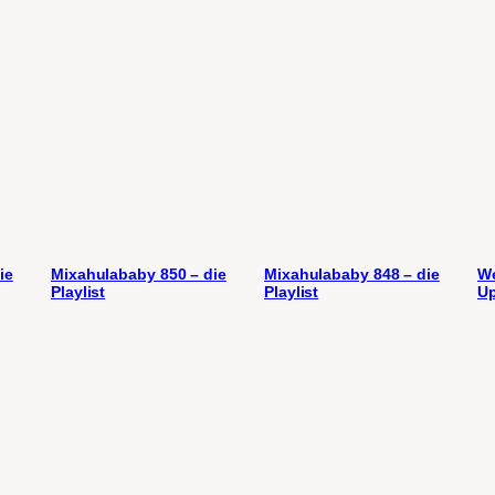
ie
Mixahulababy 850 – die
Mixahulababy 848 – die
We
Playlist
Playlist
U