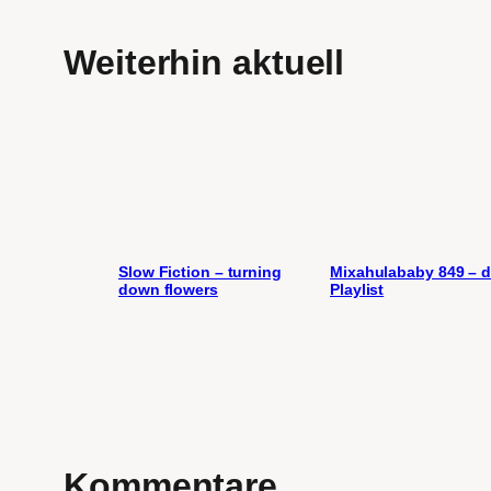
Weiterhin aktuell
Slow Fiction – turning
Mixahulababy 849 – d
down flowers
Playlist
Kommentare