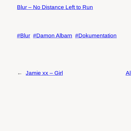
Blur – No Distance Left to Run
Blur
Damon Albarn
Dokumentation
←
Jamie xx – Girl
A