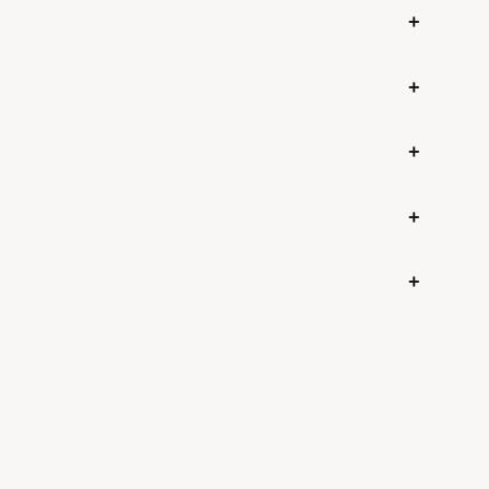
+
+
+
+
+