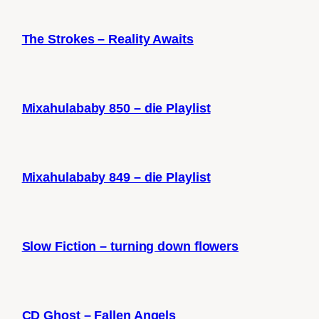
The Strokes – Reality Awaits
Mixahulababy 850 – die Playlist
Mixahulababy 849 – die Playlist
Slow Fiction – turning down flowers
CD Ghost – Fallen Angels