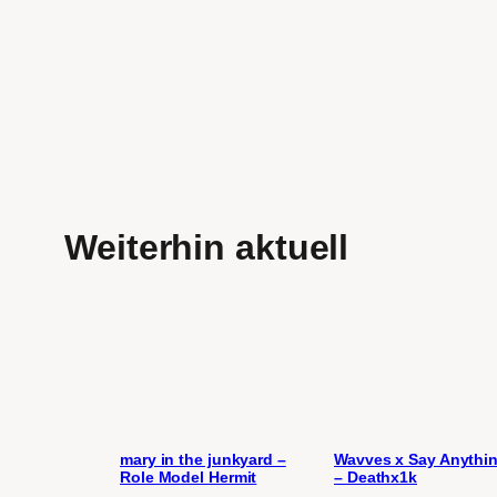
Weiterhin aktuell
mary in the junkyard –
Wavves x Say Anythi
Role Model Hermit
– Deathx1k