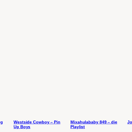
ng
Westside Cowboy – Pin
Mixahulababy 849 – die
Jo
Up Boys
Playlist