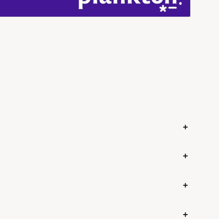
+
+
+
+