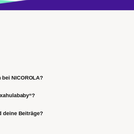
ch bei NICOROLA?
Mixahulababy“?
d deine Beiträge?