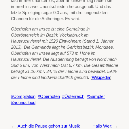
fast immer chancenlos, aber an diesem Tag haben sie
immerhin zwei Unentschieden herausgeholt. Und das
letzte Spiel ging sogar 0:0 aus, mit drei ungenutzten
Chancen für die Antheringer. Es wird.
Oberhofen am Irrsee ist eine Gemeinde in
Oberösterreich im Bezirk Vöcklabruck im
Hausruckviertel mit 1520 Einwohnern (Stand 1. Jänner
2013). Die Gemeinde liegt im Gerichtsbezirk Mondsee.
Oberhofen am Irrsee liegt auf 573 m Höhe im
Hausruckviertel. Die Ausdehnung beträgt von Nord nach
Süd 6 km, von West nach Ost 6,7 km. Die Gesamtfläche
beträgt 21,16 km². 34, % der Fläche sind bewaldet, 59,%
der Fläche sind landwirtschaftlich genutzt.
(
Wikipedia
)
Compilation
Oberhofen
Österreich
Sampler
Soundcloud
←
Auch die Pause gehört zur Musik
Hallo Welt
→