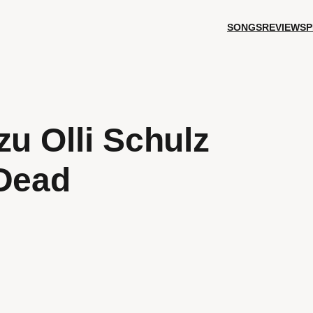
SONGS
REVIEWS
P
zu Olli Schulz
 Dead