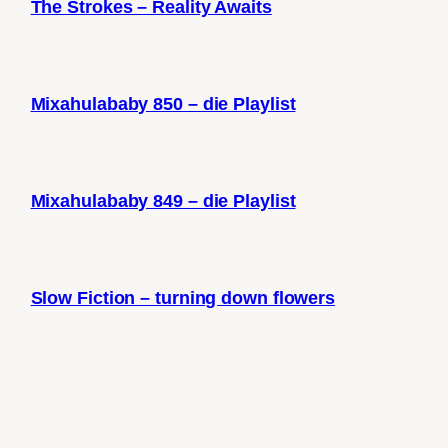
The Strokes – Reality Awaits
Mixahulababy 850 – die Playlist
Mixahulababy 849 – die Playlist
Slow Fiction – turning down flowers