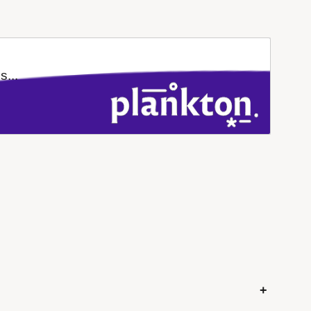
s...
+