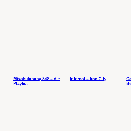
Mixahulababy 848 – die
Interpol – Iron City
Ca
Playlist
Be