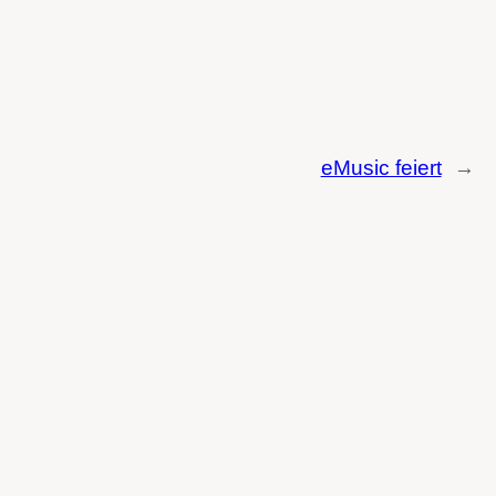
eMusic feiert
→