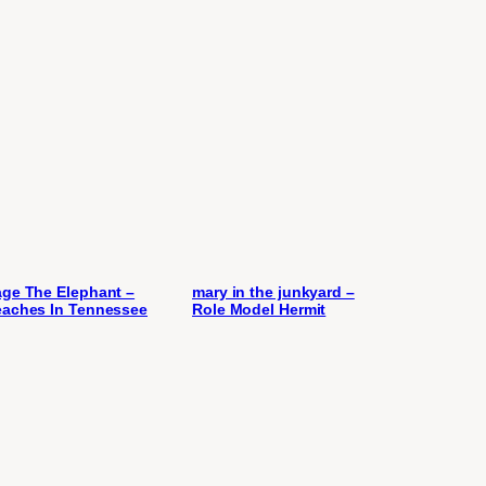
ge The Elephant –
mary in the junkyard –
aches In Tennessee
Role Model Hermit