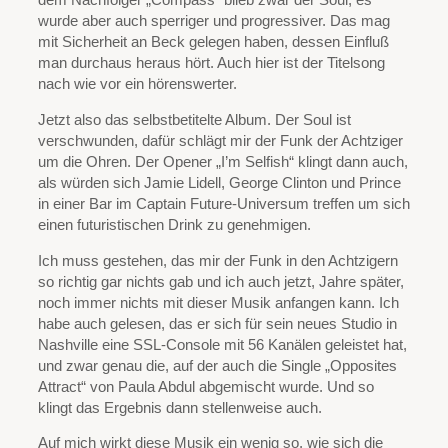
dem Nachfolger „Compass“ blieb zwar der Soul, es
wurde aber auch sperriger und progressiver. Das mag
mit Sicherheit an Beck gelegen haben, dessen Einfluß
man durchaus heraus hört. Auch hier ist der Titelsong
nach wie vor ein hörenswerter.
Jetzt also das selbstbetitelte Album. Der Soul ist
verschwunden, dafür schlägt mir der Funk der Achtziger
um die Ohren. Der Opener „I’m Selfish“ klingt dann auch,
als würden sich Jamie Lidell, George Clinton und Prince
in einer Bar im Captain Future-Universum treffen um sich
einen futuristischen Drink zu genehmigen.
Ich muss gestehen, das mir der Funk in den Achtzigern
so richtig gar nichts gab und ich auch jetzt, Jahre später,
noch immer nichts mit dieser Musik anfangen kann. Ich
habe auch gelesen, das er sich für sein neues Studio in
Nashville eine SSL-Console mit 56 Kanälen geleistet hat,
und zwar genau die, auf der auch die Single „Opposites
Attract“ von Paula Abdul abgemischt wurde. Und so
klingt das Ergebnis dann stellenweise auch.
Auf mich wirkt diese Musik ein wenig so, wie sich die