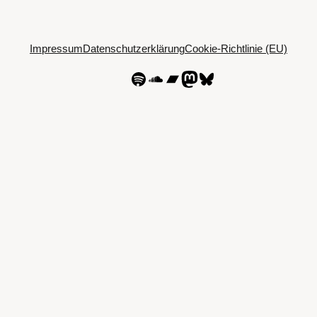
Impressum
Datenschutzerklärung
Cookie-Richtlinie (EU)
Spotify
SoundCloud
Bandcamp
Mastodon
Bluesky