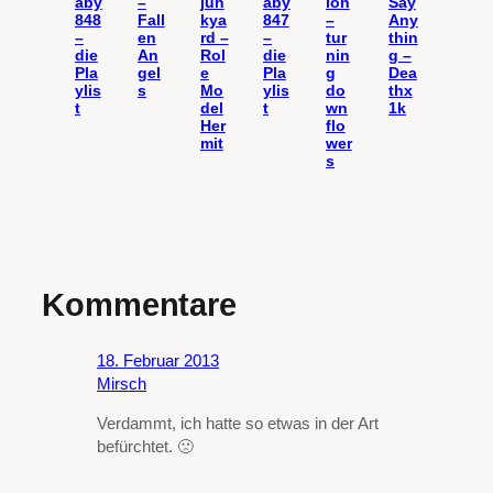
aby
–
jun
aby
ion
Say
848
Fall
kya
847
–
Any
–
en
rd –
–
tur
thin
die
An
Rol
die
nin
g –
Pla
gel
e
Pla
g
Dea
ylis
s
Mo
ylis
do
thx
t
del
t
wn
1k
Her
flo
mit
wer
s
Kommentare
18. Februar 2013
Mirsch
Verdammt, ich hatte so etwas in der Art
befürchtet. 🙁