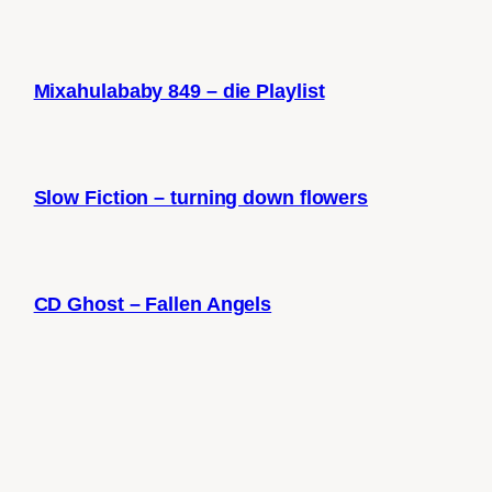
Mixahulababy 849 – die Playlist
Slow Fiction – turning down flowers
CD Ghost – Fallen Angels