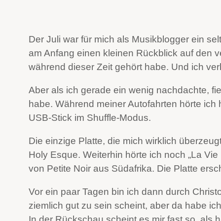
Der Juli war für mich als Musikblogger ein s
am Anfang einen kleinen Rückblick auf den ve
während dieser Zeit gehört habe. Und ich verl
Aber als ich gerade ein wenig nachdachte, fiel
habe. Während meiner Autofahrten hörte ich 
USB-Stick im Shuffle-Modus.
Die einzige Platte, die mich wirklich überzeu
Holy Esque. Weiterhin hörte ich noch „La Vie E
von Petite Noir aus Südafrika. Die Platte ers
Vor ein paar Tagen bin ich dann durch Chris
ziemlich gut zu sein scheint, aber da habe ic
In der Rückschau scheint es mir fast so, als 