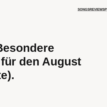
SONGS
REVIEWS
P
 Besondere
für den August
e).