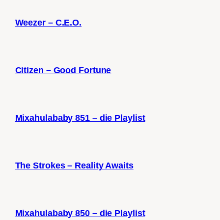
Weezer – C.E.O.
Citizen – Good Fortune
Mixahulababy 851 – die Playlist
The Strokes – Reality Awaits
Mixahulababy 850 – die Playlist