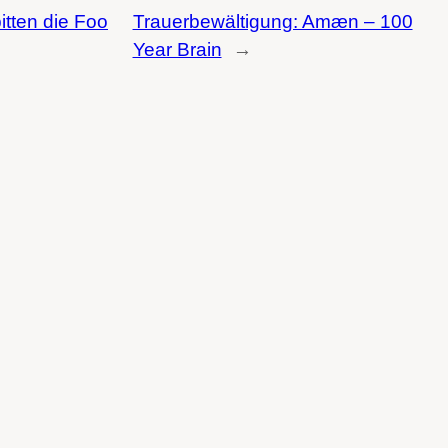
itten die Foo
Trauerbewältigung: Amæn – 100
Year Brain
→