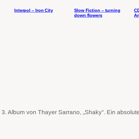
Interpol – Iron City
Slow Fiction – turning
CD
down flowers
An
 3. Album von Thayer Sarrano, „Shaky“. Ein absoluter