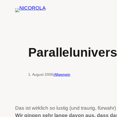
Zum
Inhalt
springen
Parallelunive
1. August 2006
|
Allgemein
Das ist wirklich so lustig (und traurig, fürwah
Wir gingen sehr lange davon aus, dass da