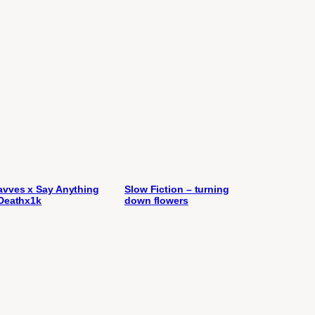
vves x Say Anything
Slow Fiction – turning
Deathx1k
down flowers