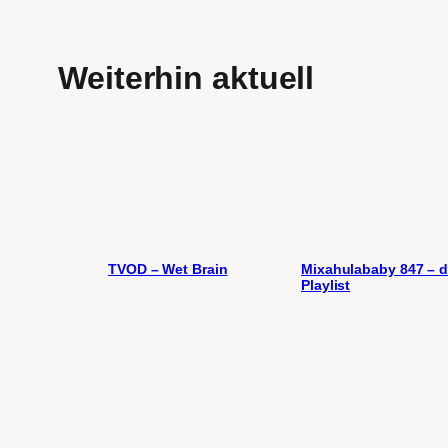
Weiterhin aktuell
TVOD – Wet Brain
Mixahulababy 847 – d
Playlist