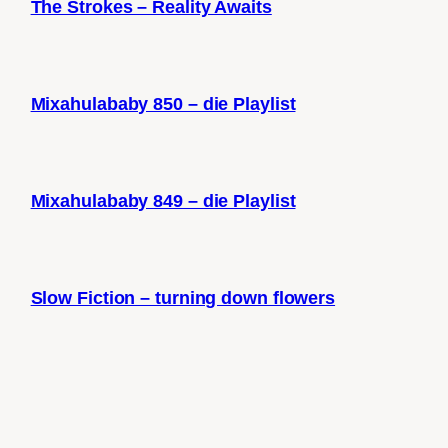
The Strokes – Reality Awaits
Mixahulababy 850 – die Playlist
Mixahulababy 849 – die Playlist
Slow Fiction – turning down flowers