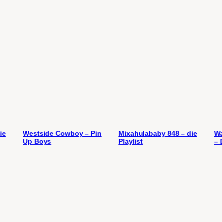
ie
Westside Cowboy – Pin
Mixahulababy 848 – die
Wa
Up Boys
Playlist
– 