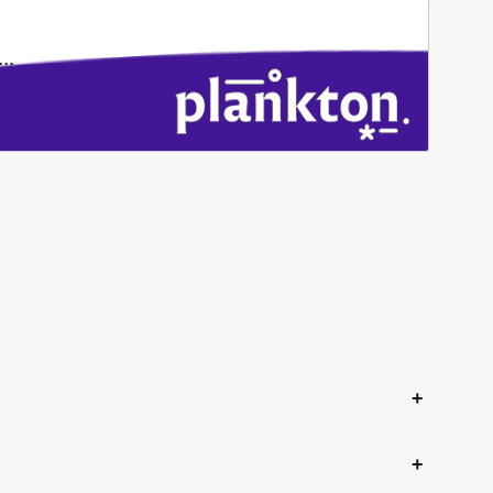
..
+
+