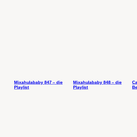
Mixahulababy 847 – die
Mixahulababy 848 – die
Ca
Playlist
Playlist
Be