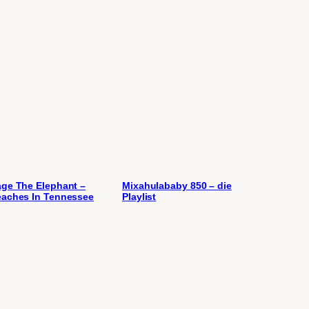
ge The Elephant –
Mixahulababy 850 – die
aches In Tennessee
Playlist