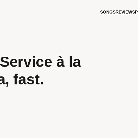
SONGS
REVIEWS
P
ervice à la
, fast.