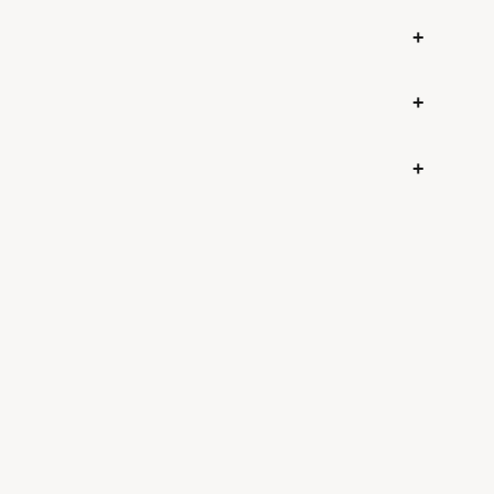
+
+
+