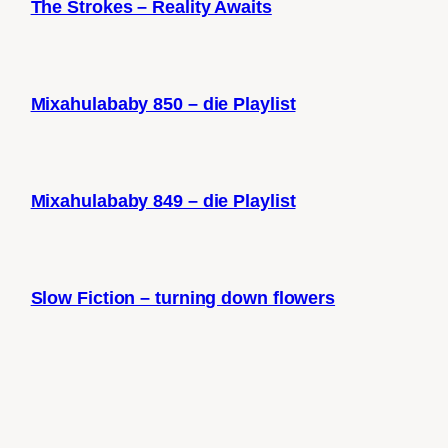
The Strokes – Reality Awaits
Mixahulababy 850 – die Playlist
Mixahulababy 849 – die Playlist
Slow Fiction – turning down flowers