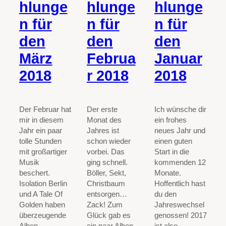
hlunge
hlunge
hlunge
n für
n für
n für
den
den
den
Februa
Januar
März
r 2018
2018
2018
Der erste
Ich wünsche dir
Der Februar hat
Monat des
ein frohes
mir in diesem
Jahres ist
neues Jahr und
Jahr ein paar
schon wieder
einen guten
tolle Stunden
vorbei. Das
Start in die
mit großartiger
ging schnell.
kommenden 12
Musik
Böller, Sekt,
Monate.
beschert.
Christbaum
Hoffentlich hast
Isolation Berlin
entsorgen…
du den
und A Tale Of
Zack! Zum
Jahreswechsel
Golden haben
Glück gab es
genossen! 2017
überzeugende
ein paar Alben,
ist also
Alben