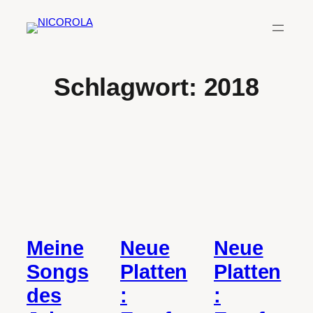
Zum
Inhalt
springen
Schlagwort:
2018
Neue
Meine
Neue
Platten
Songs
Platten
:
des
: