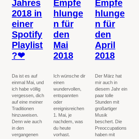
Empfe
Jahres
Empfe
hlunge
2018 in
hlunge
n für
einer
n für
den
Spotify
den
April
Playlist
Mai
2018
?❤
2018
Der März hat
Da ist es auf
Ich wünsche dir
mir auch in
einmal Mai, und
einen
diesem Jahr ein
ich habe völlig
wundervollen,
paar tolle
vergessen, dich
entspannten
Stunden mit
auf eine meiner
oder
großartiger
Traditionen
ereignisreichen
Musik
hinzuweisen.
1. Mai, je
beschert. Die
Denn wie auch
nachdem, was
Preoccupations
in den
du heute
haben mit
vergangenen
vorhast.