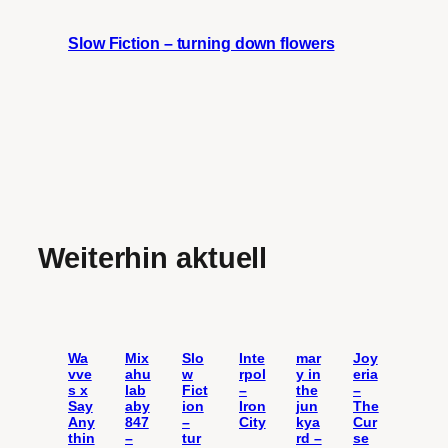
Slow Fiction – turning down flowers
Weiterhin aktuell
Wa
Mix
Slo
Inte
mar
Joy
vve
ahu
w
rpol
y in
eria
s x
lab
Fict
–
the
–
Say
aby
ion
Iron
jun
The
Any
847
–
City
kya
Cur
thin
–
tur
rd –
se