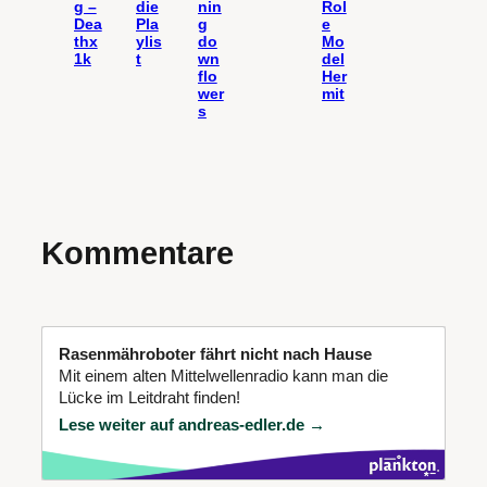
g –
die
nin
Rol
Dea
Pla
g
e
thx
ylis
do
Mo
1k
t
wn
del
flo
Her
wer
mit
s
Kommentare
Rasenmähroboter fährt nicht nach Hause
Mit einem alten Mittelwellenradio kann man die
Lücke im Leitdraht finden!
Lese weiter auf andreas-edler.de →